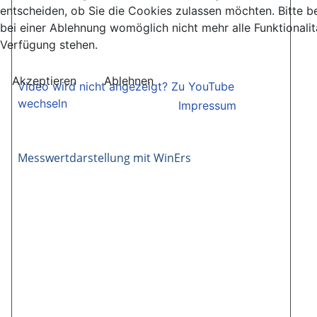
entscheiden, ob Sie die Cookies zulassen möchten. Bitte b
bei einer Ablehnung womöglich nicht mehr alle Funktionalit
Verfügung stehen.
Akzeptieren
Ablehnen
Video wird nicht angezeigt? Zu YouTube
wechseln
Impressum
Messwertdarstellung mit WinErs