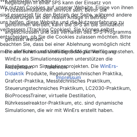
Regelungen in einer SPS kann der Einsatz von
Wir nutzen Cookies auf unserer Website. Einige von ihnen
Prozesssimulationen sinnvoll sein. Bevor die
sind essenziell für den Betrieb der Seite, während andere
Steuerungen an der realen Anlage in Betrieb
uns helfen, diese Website und die Nutzererfahrung zu
genommen werden, kann die SPS an die Simulation
verbessern (Tracking Cookies). Sie können selbst
angeschlossen und das Verhalten des SPS-Programms
entscheiden, ob Sie die Cookies zulassen möchten. Bitte
getestet werden.
beachten Sie, dass bei einer Ablehnung womöglich nicht
mehr alle Funktionalitäten der Seite zur Verfügung stehen.
Die einfachen und vielfältigen Möglichkeiten von
WinErs als Simulationssystem unterstützen die
Erstellung von Simulationsprojekten. Die
WinErs-
Akzeptieren
Ablehnen
Didaktik
Produkte, Regelungstechnischen Praktika,
Impressum
Grafcet-Praktika, Messtechnisches Praktikum,
Steuerungstechnsiches Praktikum, LC2030-Praktikum,
BioProcessTrainer, virtuelle Destillation,
Rührkesselreaktor-Praktikum, etc. sind dynamische
Simulationen, die wir mit WinErs erstellt haben.