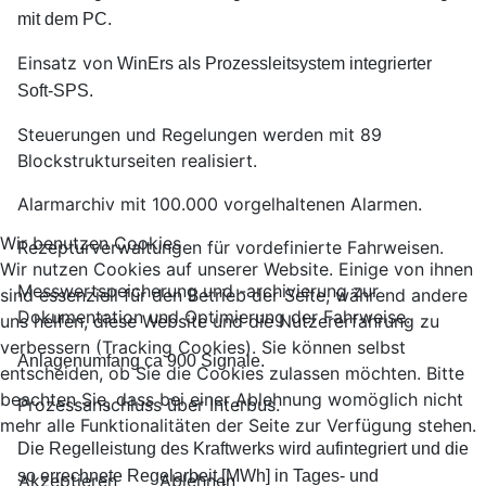
mit dem PC.
Einsatz von
WinErs als Prozessleitsystem
integrierter
Soft-SPS
.
Steuerungen und Regelungen werden mit 89
Blockstrukturseiten realisiert.
Alarmarchiv mit 100.000 vorgelhaltenen Alarmen.
Wir benutzen Cookies
Rezepturverwaltungen für vordefinierte Fahrweisen.
Wir nutzen Cookies auf unserer Website. Einige von ihnen
Messwertspeicherung und -archivierung zur
sind essenziell für den Betrieb der Seite, während andere
Dokumentation und Optimierung der Fahrweise.
uns helfen, diese Website und die Nutzererfahrung zu
verbessern (Tracking Cookies). Sie können selbst
Anlagenumfang ca 900 Signale.
entscheiden, ob Sie die Cookies zulassen möchten. Bitte
beachten Sie, dass bei einer Ablehnung womöglich nicht
Prozessanschluss über Interbus.
mehr alle Funktionalitäten der Seite zur Verfügung stehen.
Die Regelleistung des Kraftwerks wird aufintegriert und die
so errechnete Regelarbeit [MWh] in Tages- und
Akzeptieren
Ablehnen