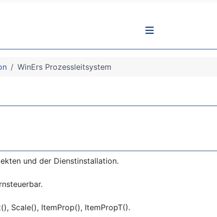
on
WinErs Prozessleitsystem
ten und der Dienstinstallation.
rnsteuerbar.
), Scale(), ItemProp(), ItemPropT().