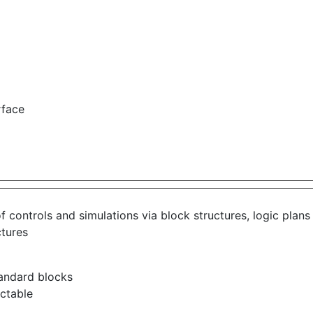
rface
 of controls and simulations via block structures, logic p
ctures
tandard blocks
ectable