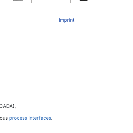
Imprint
SCADA),
ious
process interfaces
.