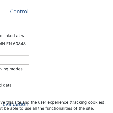
Control
 linked at will
DIN EN 60848
saving modes
ed data
ve this site and the user experience (tracking cookies).
Evaluation
e able to use all the functionalities of the site.