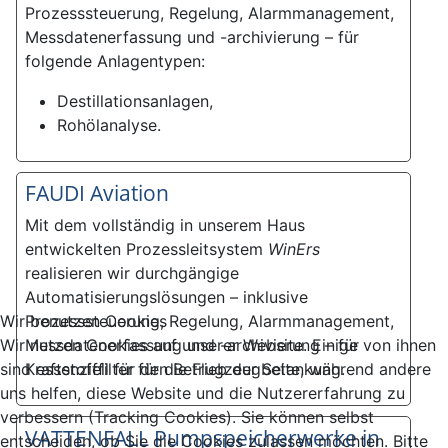
Prozesssteuerung, Regelung, Alarmmanagement,
Messdatenerfassung und -archivierung – für
folgende Anlagentypen:
Destillationsanlagen,
Rohölanalyse.
FAUDI Aviation
Mit dem vollständig in unserem Haus
entwickelten Prozessleitsystem
WinErs
realisieren wir durchgängige
Automatisierungslösungen – inklusive
Prozesssteuerung, Regelung, Alarmmanagement,
Wir benutzen Cookies
Messdatenerfassung und -archivierung – für
Wir nutzen Cookies auf unserer Website. Einige von ihnen
Kraftstofffilter für die Flugzeugbetankung.
sind essenziell für den Betrieb der Seite, während andere
uns helfen, diese Website und die Nutzererfahrung zu
verbessern (Tracking Cookies). Sie können selbst
VATTENFALL Pumpspeicherwerke in
entscheiden, ob Sie die Cookies zulassen möchten. Bitte