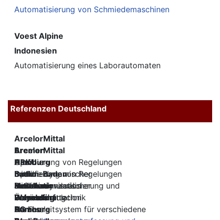
Automatisierung von Schmiedemaschinen
Voest Alpine
Indonesien
Automatisierung eines Laborautomaten
Referenzen Deutschland
ArcelorMittal
Bremen
ArcelorMittal
Optimierung von Regelungen
Hamburg
ARKU
mithilfe dynamischer
Optimierung von Regelungen
Baden-Baden
baelz
Prozesssimulation
mithilfe dynamischer
Maschinenvisualisierung und
automatic
Heilbronn
Basell
Prozesssimulation
Überwachung
Gebäudeleittechnik
Polyolefine
Wesseling
Beiersdorf
Prozessleitsystem für verschiedene
AG
Hamburg
Berliner