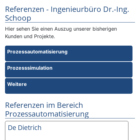
Protokollierungssystem,
Automatisierung
Referenzen - Ingenieurbüro Dr.-Ing.
Übertragung per Fernwirkprotokoll
Schoop
zur Leitwarte in Thüringen
Hier sehen Sie einen Auszug unserer bisherigen
Kunden und Projekte.
Prozessautomatisierung
Prozesssimulation
Weitere
Referenzen im Bereich
Prozessautomatisierung
De Dietrich