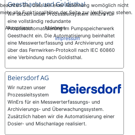
Geesthacht und Goldisthal
beachten Sie, dass bei einer Ablehnung womöglich nicht
mehr alle Funktionalitäten der Seite zur Verfügung stehen.
Wir setzen unser Prozessleitsystem WinErs für
eine vollständig redundante
Akzeptieren
Ablehnen
Prozessautomatisierung im Pumpspeicherwerk
Geesthacht ein. Die Automatisierung beinhaltet
Impressum
eine Messwerterfassung und Archivierung und
über das Fernwirken-Protokoll nach IEC 60860
eine Verbindung nach Goldisthal.
Beiersdorf AG
Wir nutzen unser
Prozessleitsystem
WinErs für ein Messwerterfassungs- und
Archivierungs- und Überwachungssystem.
Zusätzlich haben wir die Automatisierung einer
Dosier- und Mischanlage realisiert.