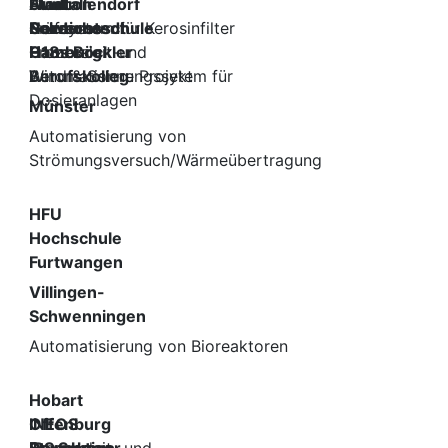
Aviation
Stadtallendorf
Fluid
Prüfsystem für Kerosinfilter
Solutions
Norderstedt
Gewerbeschule
Prozessleit-und
G18
Hamburg
Hans Böckler
Automatisierungssytem für
Wind & Sonne Projekt
Berufskolleg
Dosieranlagen
Münster
Automatisierung von
Strömungsversuch/Wärmeübertragung
HFU
Hochschule
Furtwangen
Villingen-
Schwenningen
Automatisierung von Bioreaktoren
Hobart
Offenburg
INEOS