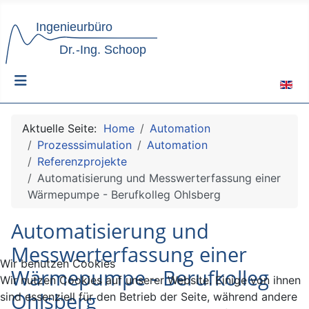
Sprach
Aktuelle Seite:
Home
Automation
Prozesssimulation
Automation
Referenzprojekte
Automatisierung und Messwerterfassung einer
Wärmepumpe - Berufkolleg Ohlsberg
Automatisierung und
Messwerterfassung einer
Wir benutzen Cookies
Wärmepumpe - Berufkolleg
Wir nutzen Cookies auf unserer Website. Einige von ihnen
Ohlsberg
sind essenziell für den Betrieb der Seite, während andere