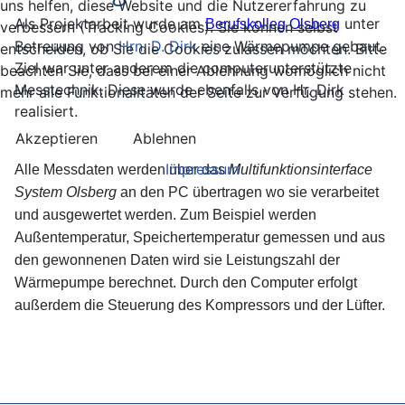
uns helfen, diese Website und die Nutzererfahrung zu
Als Projektarbeit wurde am
unter
Berufskolleg Olsberg
verbessern (Tracking Cookies). Sie können selbst
Betreuung von
Hrn. D. Dirk
eine Wärmepumpe gebaut.
entscheiden, ob Sie die Cookies zulassen möchten. Bitte
Ziel war unter anderem die computerunterstützte
beachten Sie, dass bei einer Ablehnung womöglich nicht
Messtechnik. Diese wurde ebenfalls von Hr. Dirk
mehr alle Funktionalitäten der Seite zur Verfügung stehen.
realisiert.
Akzeptieren
Ablehnen
Impressum
Alle Messdaten werden über das
Multifunktionsinterface
System Olsberg
an den PC übertragen wo sie verarbeitet
und ausgewertet werden. Zum Beispiel werden
Außentemperatur, Speichertemperatur gemessen und aus
den gewonnenen Daten wird sie Leistungszahl der
Wärmepumpe berechnet. Durch den Computer erfolgt
außerdem die Steuerung des Kompressors und der Lüfter.