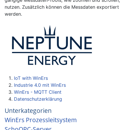
gängige Messdaten-Tools, wie zoomen und scrollen,
nutzen. Zusätzlich können die Messdaten exportiert
werden.
IoT with WinErs
Industrie 4.0 mit WinErs
WinErs - MQTT Client
Datenschutzerklärung
Unterkategorien
WinErs Prozessleitsystem
SchoOPC-Server