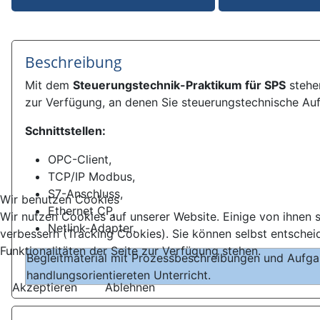
Beschreibung
Mit dem
Steuerungstechnik-Praktikum für SPS
stehen
zur Verfügung, an denen Sie steuerungstechnische Auf
Schnittstellen:
OPC-Client,
TCP/IP Modbus,
S7-Anschluss,
Wir benutzen Cookies
Ethernet CP,
Wir nutzen Cookies auf unserer Website. Einige von ihnen s
Netlink-Adapter.
verbessern (Tracking Cookies). Sie können selbst entschei
Funktionalitäten der Seite zur Verfügung stehen.
Begleitmaterial mit Prozessbeschreibungen und Aufgab
handlungsorientiereten Unterricht.
Akzeptieren
Ablehnen