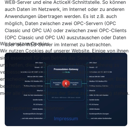
WEB-Server und eine ActiceX-Schnittstelle. So können
auch Daten im Netzwerk, im Internet oder zu anderen
Anwendungen übertragen werden. Es ist z.B. auch
möglich, Daten zwischen zwei OPC-Servern (OPC
Classic und OPC UA) oder zwischen zwei OPC-Clients
(OPC Classic und OPC UA) auszutauschen oder Daten
Wir benutzen Cookies
über den WEB-Server im Internet zu betrachten.
Wir nutzen Cookies auf unserer Website. Einige von ihnen
sind essenziell für den Betrieb der Seite, während andere
uns helfen, diese Website und die Nutzererfahrung zu
verbessern (Tracking Cookies). Sie können selbst
entscheiden, ob Sie die Cookies zulassen möchten. Bitte
beachten Sie, dass bei einer Ablehnung womöglich nicht
mehr alle Funktionalitäten der Seite zur Verfügung stehen.
Akzeptieren
Ablehnen
Impressum