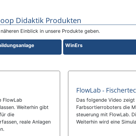
choop Didaktik Produkten
n näheren Einblick in unsere Produkte geben.
ildungsanlage
WinErs
FlowLab - Fischerte
re FlowLab
Das folgende Video zeigt 
assen. Weiterhin gibt
Farbsortierroboters die M
für die
steuerung mit FlowLab. D
fassen, reale Anlagen
Weiterhin wird eine Simul
n.