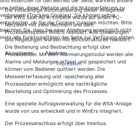
sind essenziell für den Betrieb der Seite, während andere
uns helfen, diese Website und die Nutzererfahrung zu
Die vollständige Automatisierung dieser Anlage bei
verbessern (Tracking Cookies). Sie können selbst
der KWS Saat AG in Einbeck wurde auf einem PC-
entscheiden, ob Sie die Cookies zulassen möchten. Bitte
Netzwerk mit zwei Rechnern und dem
beachten Sie, dass bei einer Ablehnung womöglich nicht
Prozessleitsystem WinErs realisiert. Alle Steuerungen
mehr alle Funktionalitäten der Seite zur Verfügung stehen.
und Regelungen wurden mit Blockstrukturen realisiert.
Die Bedienung und Beobachtung erfolgt über
Akzeptieren
Ablehnen
Prozessbilder. Mit dem Alarmierungsmodul werden alle
Alarme und Meldungen erfasst und gespeichert und
Impressum
können vom Bediener quittiert werden. Die
Messwerterfassung und -speicherung aller
Prozessdaten ermöglicht eine nachträgliche
Beurteilung und Optimierung des Prozesses.
Eine spezielle Auftragsverwaltung für die WSA-Anlage
wurde von uns entwickelt und in WinErs integriert.
Der Prozessanschluss erfolgt über Interbus.