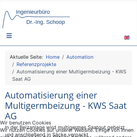
Sprach
Aktuelle Seite:
Home
Automation
Referenzprojekte
Automatisierung einer Multigermbeizung - KWS
Saat AG
Automatisierung einer
Multigermbeizung - KWS Saat
AG
Wir benutzen Cookies
In der Beizanlage wird multigermes Saatgut gebeizt
Wir nutzen Cookies auf unserer Website. Einige von ihnen
und anschließend in Säcke verpackt