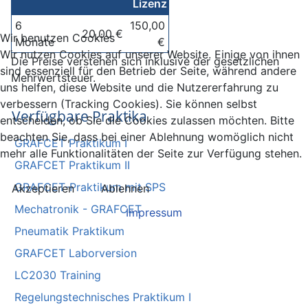
Lizenz
6
150,00
20,00 €
Wir benutzen Cookies
Monate
€
Wir nutzen Cookies auf unserer Website. Einige von ihnen
Die Preise verstehen sich inklusive der gesetzlichen
sind essenziell für den Betrieb der Seite, während andere
Mehrwertsteuer.
uns helfen, diese Website und die Nutzererfahrung zu
verbessern (Tracking Cookies). Sie können selbst
Verfügbare Praktika
entscheiden, ob Sie die Cookies zulassen möchten. Bitte
beachten Sie, dass bei einer Ablehnung womöglich nicht
GRAFCET Praktikum I
mehr alle Funktionalitäten der Seite zur Verfügung stehen.
GRAFCET Praktikum II
GRAFCET-Praktikum mit SPS
Akzeptieren
Ablehnen
Mechatronik - GRAFCET
Impressum
Pneumatik Praktikum
GRAFCET Laborversion
LC2030 Training
Regelungstechnisches Praktikum I